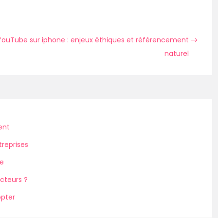
YouTube sur iphone : enjeux éthiques et référencement
naturel
ent
treprises
ue
cteurs ?
opter