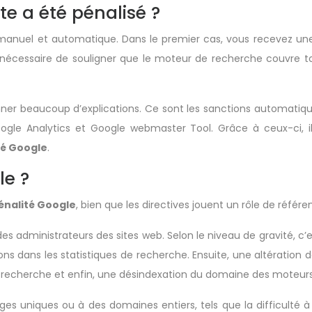
e a été pénalisé ?
manuel et automatique. Dans le premier cas, vous recevez une al
 est nécessaire de souligner que le moteur de recherche couvre
ner beaucoup d’explications. Ce sont les sanctions automatiqu
ogle Analytics et Google webmaster Tool. Grâce à ceux-ci, il
té Google
.
le ?
énalité Google
, bien que les directives jouent un rôle de référen
s administrateurs des sites web. Selon le niveau de gravité, c’e
ions dans les statistiques de recherche. Ensuite, une altération
 recherche et enfin, une désindexation du domaine des moteur
s uniques ou à des domaines entiers, tels que la difficulté à i