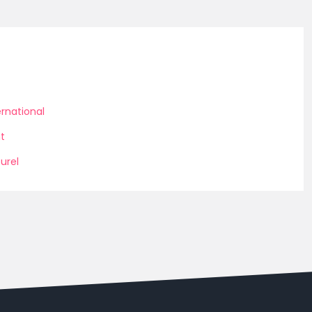
rnational
t
urel