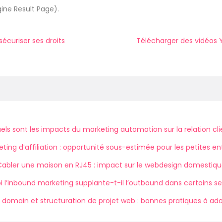
ine Result Page).
écuriser ses droits
Télécharger des vidéos 
els sont les impacts du marketing automation sur la relation cli
ting d’affiliation : opportunité sous-estimée pour les petites en
abler une maison en RJ45 : impact sur le webdesign domestiq
i l’inbound marketing supplante-t-il l’outbound dans certains se
domain et structuration de projet web : bonnes pratiques à ad