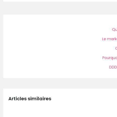
Qu
Le marke
C
Pourquo
DDD 
Articles similaires