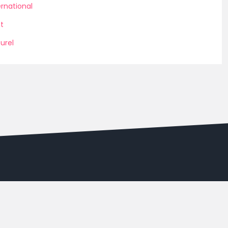
rnational
t
urel