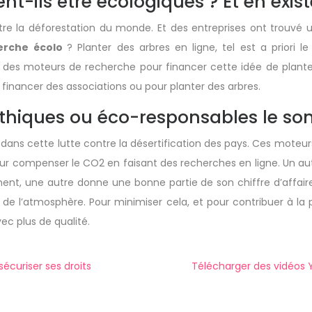
-ils être écologiques ? Et en existe
re la déforestation du monde. Et des entreprises ont trouvé un
erche
écolo
? Planter des arbres en ligne, tel est a priori 
nte des moteurs de recherche pour financer cette idée de plan
 financer des associations ou pour planter des arbres.
thiques ou éco-responsables le son
dans cette lutte contre la désertification des pays. Ces moteur
es pour compenser le CO2 en faisant des recherches en ligne. Un a
ment, une autre donne une bonne partie de son chiffre d’affaire
n de l’atmosphère. Pour minimiser cela, et pour contribuer à la 
ec plus de qualité.
écuriser ses droits
Télécharger des vidéos 