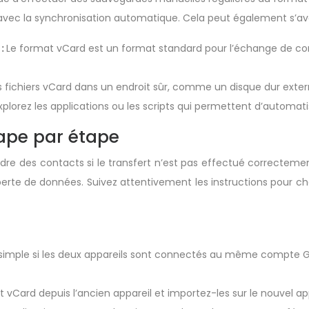
ec la synchronisation automatique. Cela peut également s’avér
 :
Le format vCard est un format standard pour l’échange de cont
 fichiers vCard dans un endroit sûr, comme un disque dur exte
xplorez les applications ou les scripts qui permettent d’automat
tape par étape
e des contacts si le transfert n’est pas effectué correctemen
perte de données. Suivez attentivement les instructions pour ch
us simple si les deux appareils sont connectés au même compte 
vCard depuis l’ancien appareil et importez-les sur le nouvel app