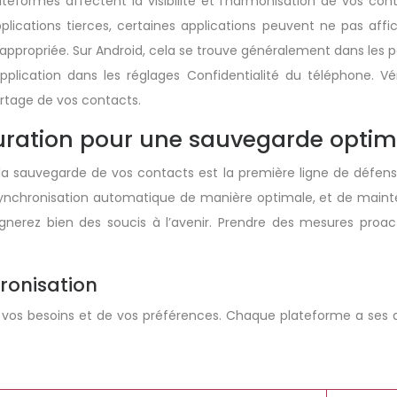
ateformes affectent la visibilité et l’harmonisation de vos c
cations tierces, certaines applications peuvent ne pas affich
appropriée. Sur Android, cela se trouve généralement dans les 
application dans les réglages Confidentialité du téléphone. 
artage de vos contacts.
uration pour une sauvegarde optim
la sauvegarde de vos contacts est la première ligne de défens
ynchronisation automatique de manière optimale, et de mainten
nerez bien des soucis à l’avenir. Prendre des mesures proac
ronisation
vos besoins et de vos préférences. Chaque plateforme a ses av