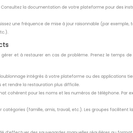
:
Consultez la documentation de votre plateforme pour des instruc
sissez une fréquence de mise à jour raisonnable (par exemple, t
c.).
cts
à gérer et à restaurer en cas de problème. Prenez le temps de 
dédoublonnage intégrés à votre plateforme ou des applications tie
 rendre la restauration plus difficile.
at cohérent pour les noms et les numéros de téléphone. Par exem
catégories (famille, amis, travail, etc.). Les groupes facilitent 
é d’effectuer des sauvegardes manuelles régulières au format 