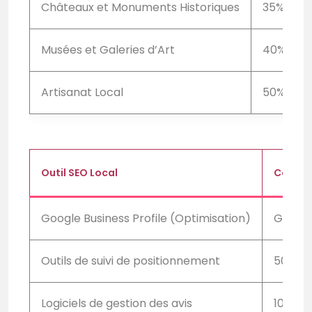
Châteaux et Monuments Historiques
35%
Musées et Galeries d’Art
40%
Artisanat Local
50%
Outil SEO Local
Coût m
Google Business Profile (Optimisation)
Gratui
Outils de suivi de positionnement
50€ –
Logiciels de gestion des avis
100€ –