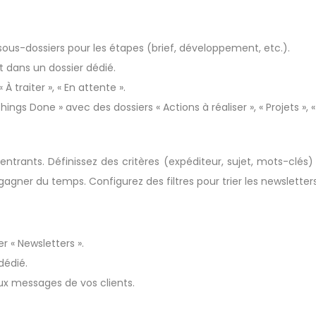
sous-dossiers pour les étapes (brief, développement, etc.).
 dans un dossier dédié.
À traiter », « En attente ».
s Done » avec des dossiers « Actions à réaliser », « Projets », « E
 entrants. Définissez des critères (expéditeur, sujet, mots-cl
gner du temps. Configurez des filtres pour trier les newsletters 
r « Newsletters ».
dédié.
aux messages de vos clients.