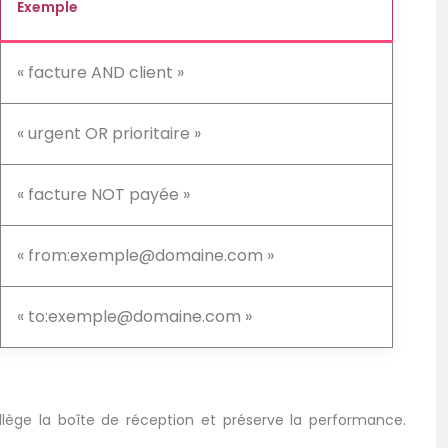
Exemple
« facture AND client »
« urgent OR prioritaire »
« facture NOT payée »
« from:
exemple@domaine.com
»
« to:
exemple@domaine.com
»
llège la boîte de réception et préserve la performance.